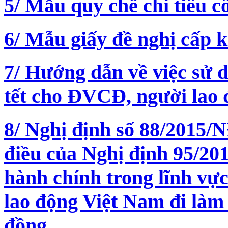
5/ Mẫu quy chế chi tiêu c
6/ Mẫu giấy đề nghị cấp 
7/ Hướng dẫn về việc sử
tết cho ĐVCĐ, người lao
8/ Nghị định số 88/2015/
điều của Nghị định 95/20
hành chính trong lĩnh vự
lao động Việt Nam đi làm
đồng.