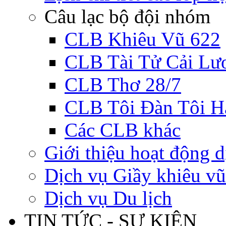
Câu lạc bộ đội nhóm
CLB Khiêu Vũ 622
CLB Tài Tử Cải Lư
CLB Thơ 28/7
CLB Tôi Đàn Tôi H
Các CLB khác
Giới thiệu hoạt động d
Dịch vụ Giầy khiêu vũ
Dịch vụ Du lịch
TIN TỨC - SỰ KIỆN