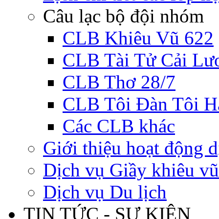
Câu lạc bộ đội nhóm
CLB Khiêu Vũ 622
CLB Tài Tử Cải Lư
CLB Thơ 28/7
CLB Tôi Đàn Tôi H
Các CLB khác
Giới thiệu hoạt động d
Dịch vụ Giầy khiêu vũ
Dịch vụ Du lịch
TIN TỨC - SỰ KIỆN