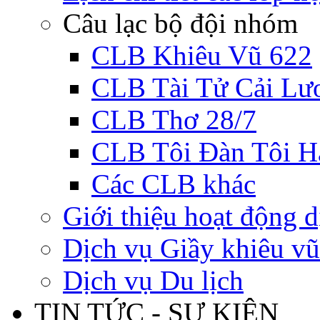
Câu lạc bộ đội nhóm
CLB Khiêu Vũ 622
CLB Tài Tử Cải Lư
CLB Thơ 28/7
CLB Tôi Đàn Tôi H
Các CLB khác
Giới thiệu hoạt động d
Dịch vụ Giầy khiêu vũ
Dịch vụ Du lịch
TIN TỨC - SỰ KIỆN