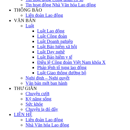
Tin hoạt động Nhà Văn hóa Lao động
THÔNG BÁO
Liên đoàn Lao động
VĂN BẢN
Luật
Luật Lao động
Luật Công đoàn
Luật Doanh nghiệp
Luật Bảo hiểm xã hội
Luật Dạy nghề
Luật Bảo hiểm y tế
Điều lệ Công đoàn Việt Nam khóa X
Pháp lệnh tố tụng lao động
Luật Giao thông đường bộ
Nghị định – Nghị quyết
Văn bản mới ban hành
THƯ GIÃN
Chuyện cười
Kỹ năng sống
Sức khỏe
Chuyện lạ đó đây
LIÊN HỆ
Liên đoàn Lao động
Nhà Văn hóa Lao động