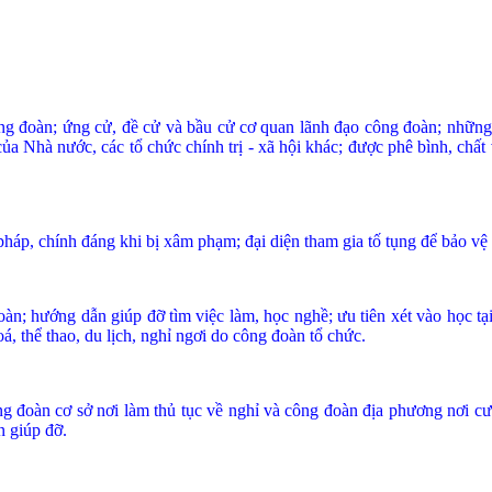
 công đoàn; ứng cử, đề cử và bầu cử cơ quan lãnh đạo công đoàn; những
 của Nhà nước, các tổ chức chính trị - xã hội khác; được phê bình, chấ
háp, chính đáng khi bị xâm phạm; đại diện tham gia tố tụng để bảo vệ 
oàn; hướng dẫn giúp đỡ tìm việc làm, học nghề; ưu tiên xét vào học tạ
á, thể thao, du lịch, nghỉ ngơi do công đoàn tổ chức.
g đoàn cơ sở nơi làm thủ tục về nghỉ và công đoàn địa phương nơi cư 
n giúp đỡ.