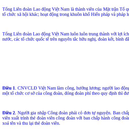
Tổng Liên đoàn Lao động Việt Nam là thành viên của Mặt trận Tổ qu
tổ chức xã hội khác; hoạt động trong khuôn khổ Hiến pháp và pháp 
Tổng Liên đoàn Lao động Việt Nam luôn luôn trung thành với lợi ích 
n­ước, các tổ chức quốc tế trên nguyên tắc hữu nghị, đoàn kết, bình đẳn
Điều 1
. CNVCLĐ Việt Nam làm công, hưởng lương; người lao động t
một tổ chức cơ sở của công đoàn, đóng đoàn phí theo quy định thì đ
Điều 2
. Ng­ười gia nhập Công đoàn phải có đơn tự nguyện. Ban chấp
viên xuất trình thẻ đoàn viên công đoàn với ban chấp hành công đoà
xoá tên và thu lại thẻ đoàn viên.