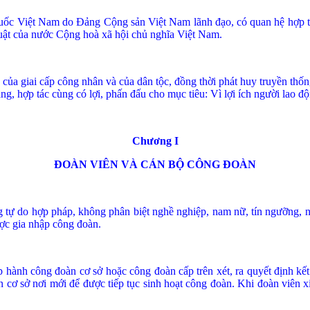
ốc Việt Nam do Đảng Cộng sản Việt Nam lãnh đạo, có quan hệ hợp tác 
luật của nước Cộng hoà xã hội chủ nghĩa Việt Nam.
của giai cấp công nhân và của dân tộc, đồng thời phát huy truyền thốn
g, hợp tác cùng có lợi, phấn đấu cho mục tiêu: Vì lợi ích ng­ười lao độn
Chư­ơng I
ĐOÀN VIÊN VÀ CÁN BỘ CÔNG ĐOÀN
ự do hợp pháp, không phân biệt nghề nghiệp, nam nữ, tín ngưỡng, nế
ược gia nhập công đoàn.
 hành công đoàn cơ sở hoặc công đoàn cấp trên xét, ra quyết định kết
n cơ sở nơi mới để được tiếp tục sinh hoạt công đoàn. Khi đoàn viên x