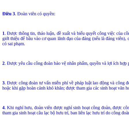
Điều 3
. Đoàn viên có quyền:
1
. Đư­ợc thông tin, thảo luận, đề xuất và biểu quyết công việc của
giới thiệu để bầu vào cơ quan lãnh đạo của đảng (nếu là đảng viên),
có sai phạm.
2
. Đ­ược yêu cầu công đoàn bảo vệ nhân phẩm, quyền và lợi ích hợp p
3
. Đư­ợc công đoàn t­ư vấn miễn phí về pháp luật lao động và công đ
hoặc khi gặp hoàn cảnh khó khăn; đ­ược tham gia các sinh hoạt văn ho
4
. Khi nghỉ hưu, đoàn viên được nghỉ sinh hoạt công đoàn, được côn
tham gia sinh hoạt câu lạc bộ hưu trí, ban liên lạc hưu trí do công đoà