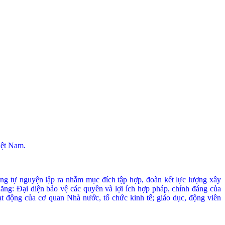
iệt Nam.
ộng tự nguyện lập ra nhằm mục đích tập hợp, đoàn kết lực l­ượng xây
ăng: Đại diện bảo vệ các quyền và lợi ích hợp pháp, chính đáng của
t động của cơ quan Nhà nước, tổ chức kinh tế; giáo dục, động viên