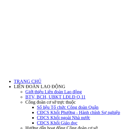
TRANG CHỦ
LIÊN ĐOÀN LAO ĐỘNG
Giới thiệu Liên đoàn Lao động
BTV, BCH, UBKT LĐLĐ Q.11
Công đoàn cơ sở trực thuộc
Số liệu Tổ chức Công đoàn Quận
CĐCS Khối Phường - Hành chính Sự nghiệp
CĐCS Khối ngoài Nhà nước
CĐCS Khối Giáo dục
Hướng dẫn hoạt động Công đoàn cơ sở