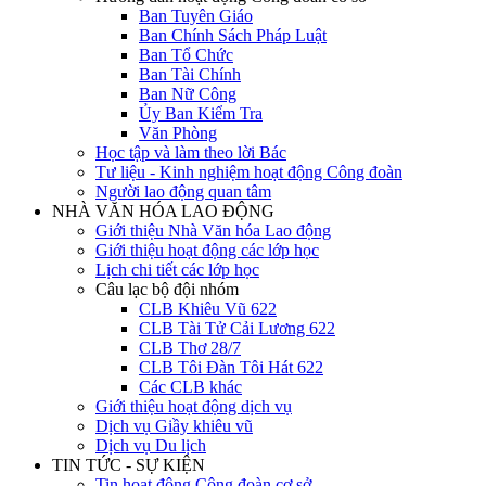
Ban Tuyên Giáo
Ban Chính Sách Pháp Luật
Ban Tổ Chức
Ban Tài Chính
Ban Nữ Công
Ủy Ban Kiểm Tra
Văn Phòng
Học tập và làm theo lời Bác
Tư liệu - Kinh nghiệm hoạt động Công đoàn
Người lao động quan tâm
NHÀ VĂN HÓA LAO ĐỘNG
Giới thiệu Nhà Văn hóa Lao động
Giới thiệu hoạt động các lớp học
Lịch chi tiết các lớp học
Câu lạc bộ đội nhóm
CLB Khiêu Vũ 622
CLB Tài Tử Cải Lương 622
CLB Thơ 28/7
CLB Tôi Đàn Tôi Hát 622
Các CLB khác
Giới thiệu hoạt động dịch vụ
Dịch vụ Giầy khiêu vũ
Dịch vụ Du lịch
TIN TỨC - SỰ KIỆN
Tin hoạt động Công đoàn cơ sở