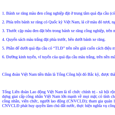
1. Bánh xe răng màu đen công nghiệp đặt ở trung tâm quả địa cầu (có
2. Phía trên bánh xe răng có Quốc kỳ Việt Nam, lá cờ màu đỏ tươi, ng
3. Thước cặp màu đen đặt bên trong bánh xe răng công nghiệp, trên n
4. Quyển sách màu trắng đặt phía trước, bên dưới bánh xe răng.
5. Phần đế dưới quả địa cầu có “TLĐ” trên nền giải cuốn cách điệu 
6. Đường kinh tuyến, vĩ tuyến của quả địa cầu màu trắng, trên nền m
Công đoàn Việt Nam tiền thân là Tổng Công hội đỏ Bắc kỳ, được th
Tổng Liên đoàn Lao động Việt Nam là tổ chức chính trị - xã hội rộn
dựng giai cấp công nhân Việt Nam lớn mạnh về mọi mặt; có tính chấ
công nhân, viên chức, người lao động (CNVCLĐ); tham gia quản lý 
CNVCLĐ phát huy quyền làm chủ đất n­ước, thực hiện nghĩa vụ công