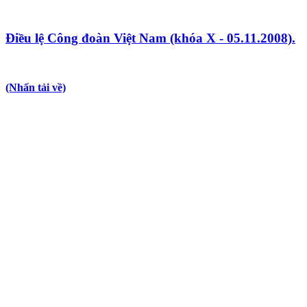
Điều lệ Công đoàn Việt Nam (khóa X - 05.11.2008).
(Nhấn tải về)