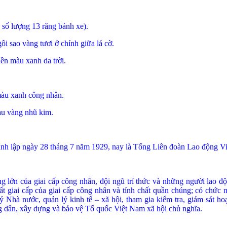
 số lượng 13 răng bánh xe).
ôi sao vàng tươi ở chính giữa lá cờ.
ền màu xanh da trời.
màu xanh công nhân.
àu vàng nhũ kim.
ành lập ngày 28 tháng 7 năm 1929, nay là Tổng Liên đoàn Lao động V
g lớn của giai cấp công nhân, đội ngũ trí thức và những người lao đ
t giai cấp của giai cấp công nhân và tính chất quần chúng; có chức n
Nhà nước, quản lý kinh tế – xã hội, tham gia kiểm tra, giám sát hoạ
 dân, xây dựng và bảo vệ Tổ quốc Việt Nam xã hội chủ nghĩa.