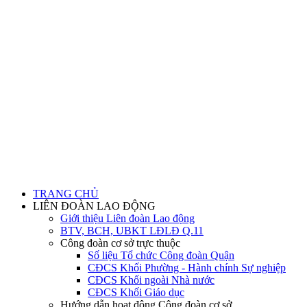
TRANG CHỦ
LIÊN ĐOÀN LAO ĐỘNG
Giới thiệu Liên đoàn Lao động
BTV, BCH, UBKT LĐLĐ Q.11
Công đoàn cơ sở trực thuộc
Số liệu Tổ chức Công đoàn Quận
CĐCS Khối Phường - Hành chính Sự nghiệp
CĐCS Khối ngoài Nhà nước
CĐCS Khối Giáo dục
Hướng dẫn hoạt động Công đoàn cơ sở