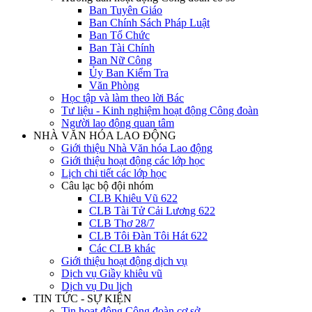
Ban Tuyên Giáo
Ban Chính Sách Pháp Luật
Ban Tổ Chức
Ban Tài Chính
Ban Nữ Công
Ủy Ban Kiểm Tra
Văn Phòng
Học tập và làm theo lời Bác
Tư liệu - Kinh nghiệm hoạt động Công đoàn
Người lao động quan tâm
NHÀ VĂN HÓA LAO ĐỘNG
Giới thiệu Nhà Văn hóa Lao động
Giới thiệu hoạt động các lớp học
Lịch chi tiết các lớp học
Câu lạc bộ đội nhóm
CLB Khiêu Vũ 622
CLB Tài Tử Cải Lương 622
CLB Thơ 28/7
CLB Tôi Đàn Tôi Hát 622
Các CLB khác
Giới thiệu hoạt động dịch vụ
Dịch vụ Giầy khiêu vũ
Dịch vụ Du lịch
TIN TỨC - SỰ KIỆN
Tin hoạt động Công đoàn cơ sở