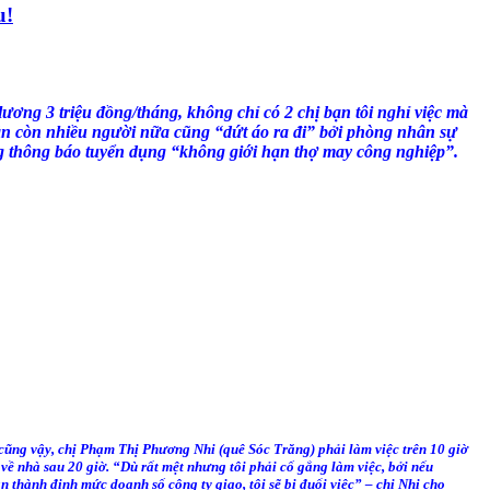
u!
 lương 3 triệu đồng/tháng, không chỉ có 2 chị bạn tôi nghỉ việc mà
n còn nhiều người nữa cũng “dứt áo ra đi” bởi phòng nhân sự
 thông báo tuyển dụng “không giới hạn thợ may công nghiệp”.
ũng vậy, chị Phạm Thị Phương Nhi (quê Sóc Trăng) phải làm việc trên 10 giờ
về nhà sau 20 giờ. “Dù rất mệt nhưng tôi phải cố gắng làm việc, bởi nếu
 thành định mức doanh số công ty giao, tôi sẽ bị đuổi việc” – chị Nhi cho