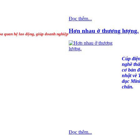
Đọc thêm...
Hơn nhau ở thương lượng.
hòa quan hệ lao động, giúp doanh nghiệp
Cúp điện
nghề thấ
cơ bản 
nhật về 
dục Min
chấn.
Đọc thêm...