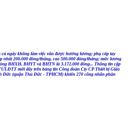
 cả ngày không làm việc vẫn được hưởng lương; phụ cấp tay
p nhất 200.000 đồng/tháng, cao 500.000 đồng/tháng; mức lương
đóng BHXH, BHYT và BHTN là 3.172.000 đồng... Thông tin cập
TƯLĐTT mới đây trên bảng tin Công đoàn Cty CP Thiết bị Giáo
h Đức (quận Thủ Đức - TPHCM) khiến 270 công nhân phấn