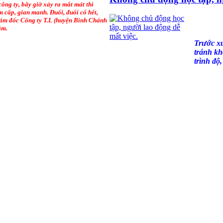
ông ty, bây giờ xảy ra mất mát thì
 cắp, gian manh. Đuổi, đuổi cổ hết,
Giám đốc Công ty T.L (huyện Bình Chánh
âm.
Trước xu
tránh kh
trình độ