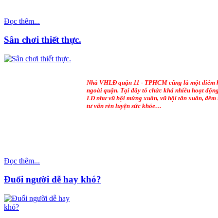
Đọc thêm...
Sân chơi thiết thực.
Nhà VHLĐ quận 11 - TPHCM cũng là một điểm 
ngoài quận. Tại đây tổ chức khá nhiều hoạt động
LĐ như vũ hội mừng xuân, vũ hội tân xuân, đêm 
tư vấn rèn luyện sức khỏe…
Đọc thêm...
Đuổi người dễ hay khó?