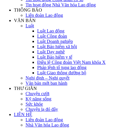
Tin hoạt động Nhà Văn hóa Lao động
THÔNG BÁO
Liên đoàn Lao động
VĂN BẢN
Luật
Luật Lao động
Luật Công đoàn
Luật Doanh nghiệp
Luật Bảo hiểm xã hội
Luật Dạy nghề
Luật Bảo hiểm y tế
Điều lệ Công đoàn Việt Nam khóa X
Pháp lệnh tố tụng lao động
Luật Giao thông đường bộ
Nghị định – Nghị quyết
Văn bản mới ban hành
THƯ GIÃN
Chuyện cười
Kỹ năng sống
Sức khỏe
Chuyện lạ đó đây
LIÊN HỆ
Liên đoàn Lao động
Nhà Văn hóa Lao động