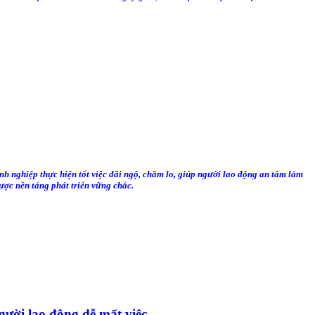
h nghiệp thực hiện tốt việc đãi ngộ, chăm lo, giúp người lao động an tâm làm
được nền tảng phát triển vững chắc.
ười lao động dễ mất việc.