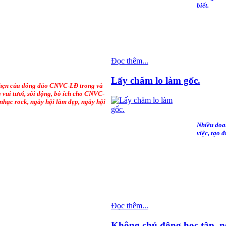
biết.
Đọc thêm...
Lấy chăm lo làm gốc.
hẹn của đông đảo CNVC-LĐ trong và
 vui tươi, sôi động, bổ ích cho CNVC-
nhạc rock, ngày hội làm đẹp, ngày hội
Nhiều doan
việc, tạo 
Đọc thêm...
Không chủ động học tập, ng