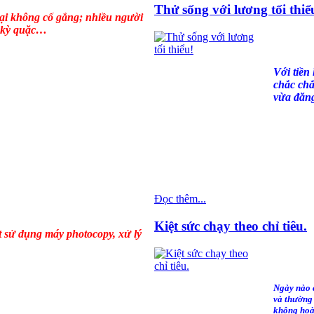
Thử sống với lương tối thiể
ại không cố gắng; nhiều người
ử kỳ quặc…
Với tiền
chắc chắ
vừa đăng
Đọc thêm...
Kiệt sức chạy theo chỉ tiêu.
t sử dụng máy photocopy, xử lý
Ngày nào c
và thường 
không hoàn