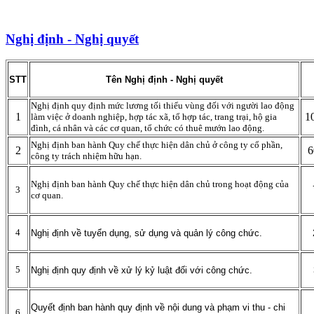
Nghị định - Nghị quyết
STT
Tên Nghị định - Nghị quyết
Nghị định quy định mức lương tối thiểu vùng đối với người lao động
1
1
làm việc ở doanh nghiệp, hợp tác xã, tổ hợp tác, trang trại, hộ gia
đình, cá nhân và các cơ quan, tổ chức có thuê mướn lao động.
Nghị định ban hành Quy chế thực hiện dân chủ ở công ty cổ phần,
2
6
công ty trách nhiệm hữu hạn.
Nghị định ban hành Quy chế thực hiện dân chủ trong hoạt động của
3
cơ quan.
4
Nghị định về tuyển dụng, sử dụng và quản lý công chức.
5
Nghị định quy định về xử lý kỷ luật đối với công chức.
Quyết định ban hành quy định về nội dung và phạm vi thu - chi
6