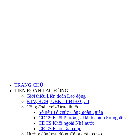
TRANG CHỦ
LIÊN ĐOÀN LAO ĐỘNG
Giới thiệu Liên đoàn Lao động
BTV, BCH, UBKT LĐLĐ Q.11
Công đoàn cơ sở trực thuộc
Số liệu Tổ chức Công đoàn Quận
CĐCS Khối Phường - Hành chính Sự nghiệp
CĐCS Khối ngoài Nhà nước
CĐCS Khối Giáo dục
Hướng dẫn hoạt động Công đoàn cơ sở