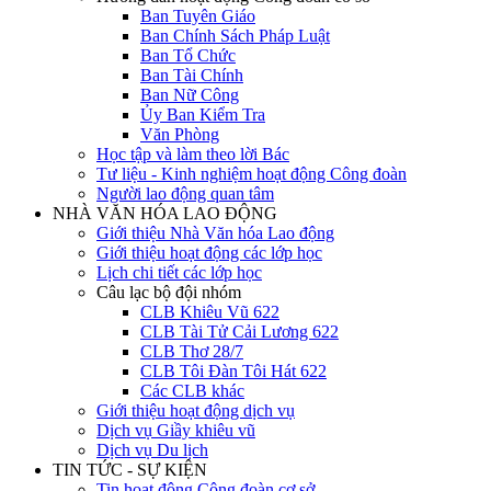
Ban Tuyên Giáo
Ban Chính Sách Pháp Luật
Ban Tổ Chức
Ban Tài Chính
Ban Nữ Công
Ủy Ban Kiểm Tra
Văn Phòng
Học tập và làm theo lời Bác
Tư liệu - Kinh nghiệm hoạt động Công đoàn
Người lao động quan tâm
NHÀ VĂN HÓA LAO ĐỘNG
Giới thiệu Nhà Văn hóa Lao động
Giới thiệu hoạt động các lớp học
Lịch chi tiết các lớp học
Câu lạc bộ đội nhóm
CLB Khiêu Vũ 622
CLB Tài Tử Cải Lương 622
CLB Thơ 28/7
CLB Tôi Đàn Tôi Hát 622
Các CLB khác
Giới thiệu hoạt động dịch vụ
Dịch vụ Giầy khiêu vũ
Dịch vụ Du lịch
TIN TỨC - SỰ KIỆN
Tin hoạt động Công đoàn cơ sở