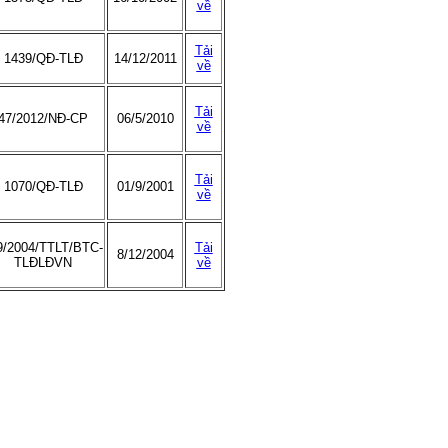
về
Tải
1439/QĐ-TLĐ
14/12/2011
về
Tải
47/2012/NĐ-CP
06/5/2010
về
Tải
1070/QĐ-TLĐ
01/9/2001
về
9/2004/TTLT/BTC-
Tải
8/12/2004
TLĐLĐVN
về