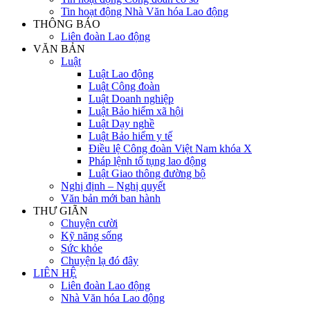
Tin hoạt động Nhà Văn hóa Lao động
THÔNG BÁO
Liên đoàn Lao động
VĂN BẢN
Luật
Luật Lao động
Luật Công đoàn
Luật Doanh nghiệp
Luật Bảo hiểm xã hội
Luật Dạy nghề
Luật Bảo hiểm y tế
Điều lệ Công đoàn Việt Nam khóa X
Pháp lệnh tố tụng lao động
Luật Giao thông đường bộ
Nghị định – Nghị quyết
Văn bản mới ban hành
THƯ GIÃN
Chuyện cười
Kỹ năng sống
Sức khỏe
Chuyện lạ đó đây
LIÊN HỆ
Liên đoàn Lao động
Nhà Văn hóa Lao động