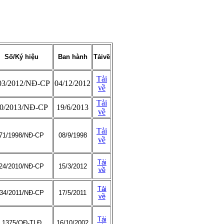
Số/Ký hiệu
Ban hành
Tảivề
Tải
03/2012/NĐ-CP
04/12/2012
về
Tải
0/2013/NĐ-CP
19/6/2013
về
Tải
71/1998/NĐ-CP
08/9/1998
về
Tải
24/2010/NĐ-CP
15/3/2012
về
Tải
34/2011/NĐ-CP
17/5/2011
về
Tải
1375/QĐ-TLĐ
16/10/2002