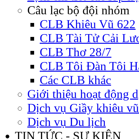
Câu lạc bộ đội nhóm
CLB Khiêu Vũ 622
CLB Tài Tử Cải Lư
CLB Thơ 28/7
CLB Tôi Đàn Tôi H
Các CLB khác
Giới thiệu hoạt động d
Dịch vụ Giầy khiêu vũ
Dịch vụ Du lịch
TIN TỨC - SỰ KIỆN