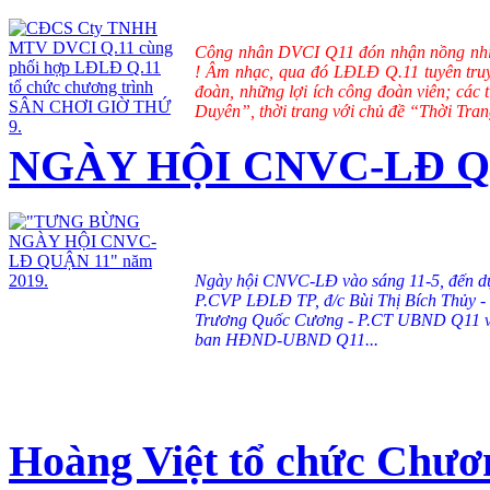
Công nhân DVCI Q11 đón nhận nồng nhi
! Âm nhạc, qua đó LĐLĐ Q.11 tuyên tru
đoàn, những lợi ích công đoàn viên; các 
Duyên”, thời trang với chủ đề “Thời Tra
NGÀY HỘI CNVC-LĐ QU
Ngày hội CNVC-LĐ vào sáng 11-5, đến dự
P.CVP LĐLĐ TP, đ/c Bùi Thị Bích Thủy 
Trương Quốc Cương - P.CT UBND Q11 và
ban HĐND-UBND Q11...
Hoàng Việt tổ chức Chươ