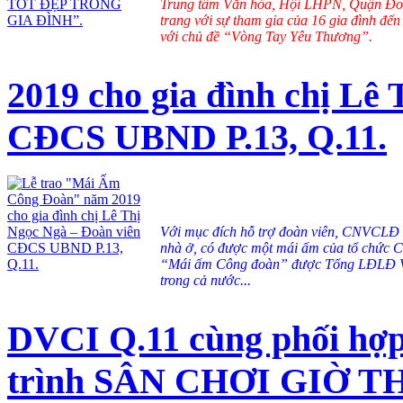
Trung tâm Văn hóa, Hội LHPN, Quận Đoàn
trang với sự tham gia của 16 gia đình 
với chủ đề “Vòng Tay Yêu Thương”.
2019 cho gia đình chị Lê
CĐCS UBND P.13, Q.11.
Với mục đích hỗ trợ đoàn viên, CNVCLĐ c
nhà ở, có được một mái ấm của tổ chức 
“Mái ấm Công đoàn” được Tổng LĐLĐ V
trong cả nước...
DVCI Q.11 cùng phối hợ
trình SÂN CHƠI GIỜ TH