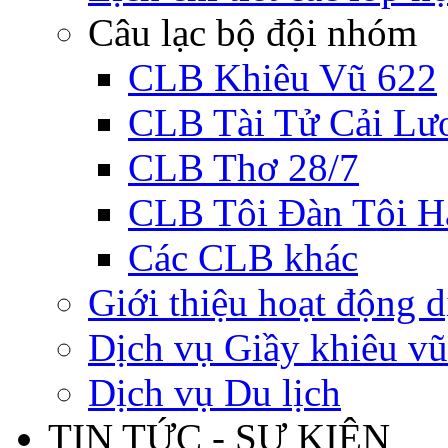
Câu lạc bộ đội nhóm
CLB Khiêu Vũ 622
CLB Tài Tử Cải Lư
CLB Thơ 28/7
CLB Tôi Đàn Tôi H
Các CLB khác
Giới thiệu hoạt động d
Dịch vụ Giầy khiêu vũ
Dịch vụ Du lịch
TIN TỨC - SỰ KIỆN